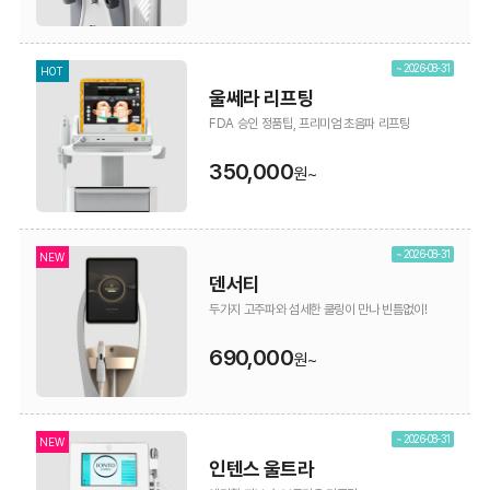
~ 2026-08-31
HOT
울쎄라 리프팅
FDA 승인 정품팁, 프리미엄 초음파 리프팅
350,000
원~
~ 2026-08-31
NEW
덴서티
두가지 고주파와 섬세한 쿨링이 만나 빈틈없이!
690,000
원~
~ 2026-08-31
NEW
인텐스 울트라