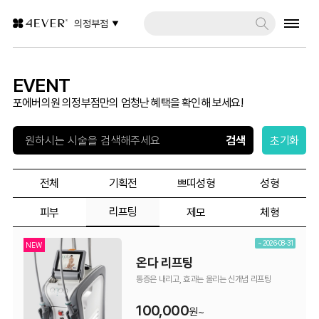
의정부점
EVENT
포에버의원 의정부점만의 엄청난 혜택을 확인해 보세요!
초기화
전체
기획전
쁘띠성형
성형
리프팅
피부
제모
체형
~ 2026-08-31
NEW
온다 리프팅
통증은 내리고, 효과는 올리는 신개념 리프팅
100,000
원~