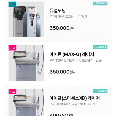
~ 2026-08-31
HOT
듀얼토닝
두가지 레이저로 토닝 시너지 UP!
350,000
원~
~ 2026-08-31
NEW
아이콘 (MAX-G) 레이저
프리미엄 IPL을 이용해 색소/혈관/탄력 고민 끝!
350,000
원~
~ 2026-08-31
NEW
아이콘(스타룩스XD) 레이저
모공/흉터에 탁월한 명품 프락셔널레이저
400,000