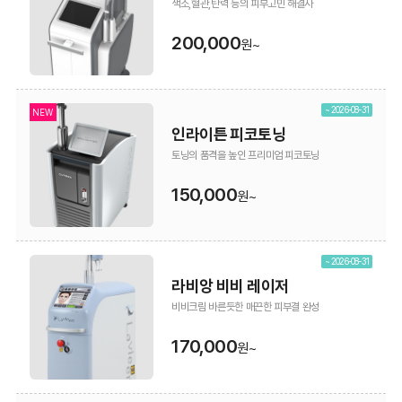
색소,혈관,탄력 등의 피부고민 해결사
200,000
원~
~ 2026-08-31
NEW
인라이튼 피코토닝
토닝의 품격을 높인 프리미엄 피코토닝
150,000
원~
~ 2026-08-31
라비앙 비비 레이저
비비크림 바른듯한 매끈한 피부결 완성
170,000
원~