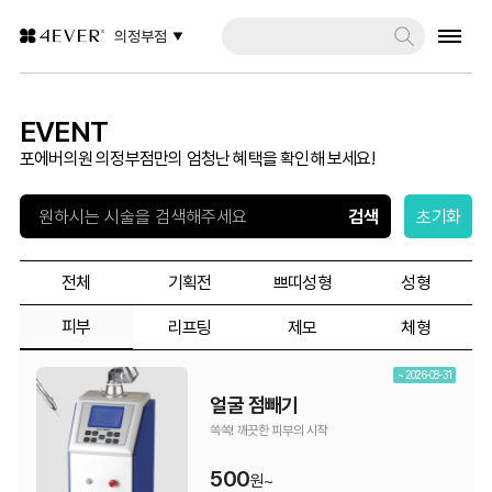
의정부점
EVENT
포에버의원 의정부점만의 엄청난 혜택을 확인해 보세요!
초기화
전체
기획전
쁘띠성형
성형
피부
리프팅
제모
체형
~ 2026-08-31
얼굴 점빼기
쏙쏙! 깨끗한 피부의 시작
500
원~