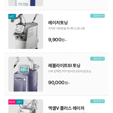
~ 2026-08-31
HOT
레이저토닝
칙칙한 피부톤을 화사하고 빛나게!
9,900
원~
~ 2026-08-31
레블라이트SI 토닝
더욱 강력한 PTP 방식의 프리미엄 토닝
90,000
원~
~ 2026-08-31
NEW
HOT
엑셀V 플러스 레이저