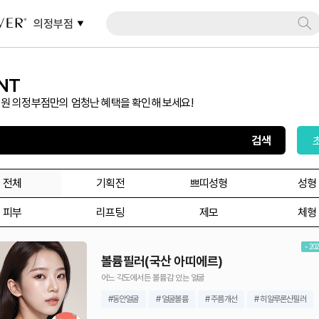
의정부점
NT
원 의정부점만의 엄청난 혜택을 확인해 보세요!
전체
기획전
쁘띠성형
성형
피부
리프팅
제모
체형
~ 202
볼륨필러(국산 아띠에르)
어느 각도에서든 볼륨감 있는 얼굴
#동안얼굴
# 얼굴볼륨
# 주름개선
# 히알루론산필러