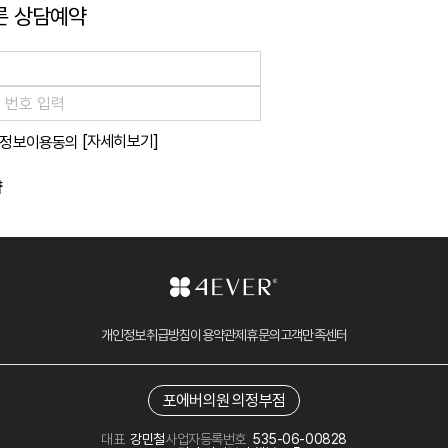
른 상담예약
[자세히보기]
정보이용동의
약
개인정보취급방침
이용약관
제휴문의
고객만족센터
포에버의원 의정부점
대표
강민철
사업자등록번호
535-06-00828