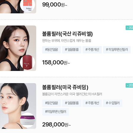
99,000
원~
~ 202
볼륨필러(국산 리쥬비엘)
원하는 부위에 자연스럽게 채우는 볼륨
#동안얼굴
# 얼굴볼륨
# 주름개선
# 히알루론산필러
158,000
원~
~ 202
볼륨필러(미국 쥬비덤)
볼륨감이 자연스러운 미국 엘러간社의 HA필러
#동안얼굴
# 얼굴볼륨
# 주름개선
# 수입필러
#히알루론산필러
298,000
원~