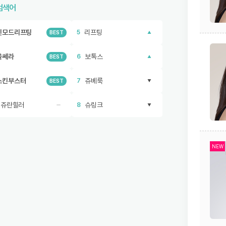
검색어
인모드리프팅
리프팅
5
BEST
울쎄라
보톡스
6
BEST
스킨부스터
쥬베룩
7
BEST
리쥬란힐러
슈링크
8
NEW