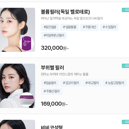
~ 202
볼륨필러(독일 벨로테로)
뛰어난 밀착력을 제공하는 독일 멀츠社의 HA필러
#동안얼굴
# 얼굴볼륨
# 주름개선
# 수입필러
#히알루론산필러
320,000
원~
~ 202
부위별 필러
원하는 부위에 자연스럽게 채우는 볼륨
#입술필러
# 입꼬리필러
# 애교필러
# 눈밑고랑필러
# 주름선필러
169,000
원~
~ 202
비비코성형