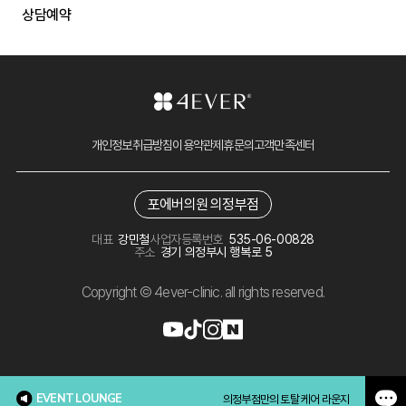
상담예약
개인정보취급방침
이용약관
제휴문의
고객만족센터
포에버의원 의정부점
대표
강민철
사업자등록번호
535-06-00828
주소
경기 의정부시 행복로 5
Copyright © 4ever-clinic. all rights reserved.
EVENT LOUNGE
의정부점만의 토탈 케어 라운지