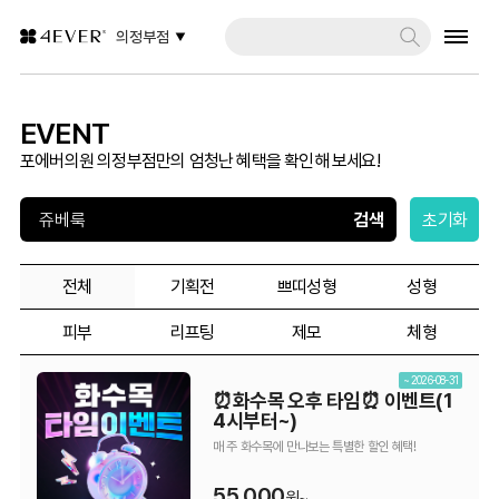
의정부점
EVENT
포에버의원 의정부점만의 엄청난 혜택을 확인해 보세요!
초기화
전체
기획전
쁘띠성형
성형
피부
리프팅
제모
체형
~ 2026-08-31
⏰화수목 오후 타임⏰ 이벤트(1
4시부터~)
매 주 화수목에 만나보는 특별한 할인 혜택!
55,000
원~