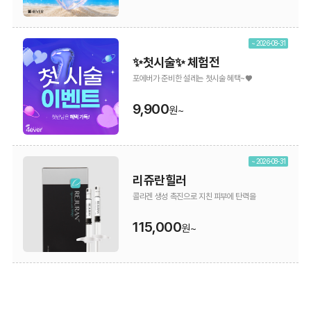
~ 2026-08-31
✨첫시술✨ 체험전
포에버가 준비한 설레는 첫시술 혜택~♥
9,900
원~
~ 2026-08-31
리쥬란힐러
콜라겐 생성 촉진으로 지친 피부에 탄력을
115,000
원~