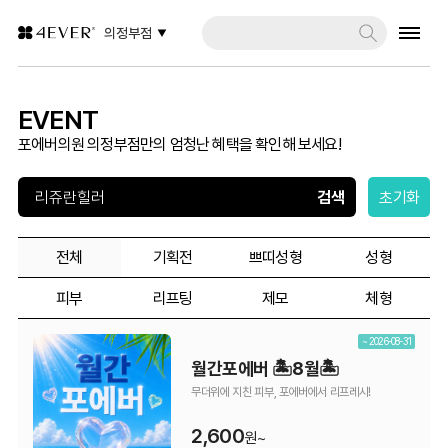
의정부점
EVENT
포에버의원 의정부점만의 엄청난 혜택을 확인해 보세요!
초기화
전체
기획전
쁘띠성형
성형
피부
리프팅
제모
체형
~ 2026-08-31
월간포에버 🏝️8월🏝️
무더위에 지친 피부, 포에버에서 리프레시!
2,600
원~